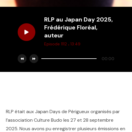
RLP au Japan Day 2025,
Frédérique Floréal,
auteur
.
Episode 1112
13:49
00:00
RLP était aux Japan Days de Périgueux organisés par
l’association Culture Budo les 27 et 28 septembre
2025. Nous avons pu enregistrer plusieurs émissions en