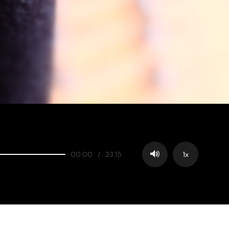
00:00
/
23:15
1x