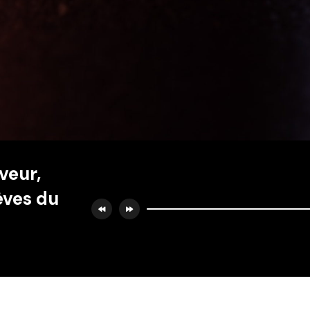
veur,
èves du