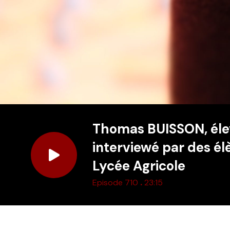
Thomas BUISSON, éle
interviewé par des él
Lycée Agricole
.
Episode 710
23:15